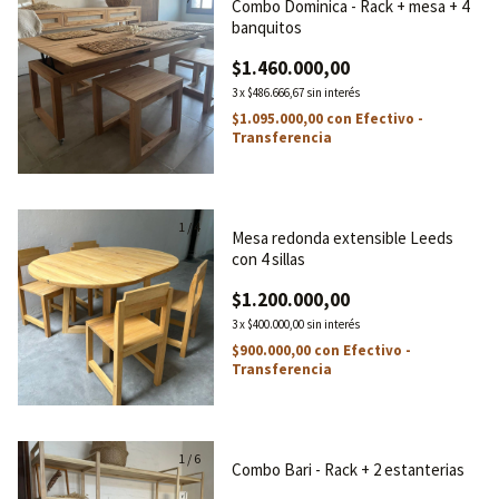
Combo Dominica - Rack + mesa + 4
banquitos
$1.460.000,00
3
x
$486.666,67
sin interés
$1.095.000,00
con
Efectivo -
Transferencia
1
/
4
Mesa redonda extensible Leeds
con 4 sillas
$1.200.000,00
3
x
$400.000,00
sin interés
$900.000,00
con
Efectivo -
Transferencia
1
/
6
Combo Bari - Rack + 2 estanterias