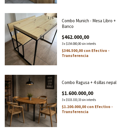
1
/
5
Combo Munich - Mesa Libro +
Banco
$462.000,00
3
x
$154.000,00
sin interés
$346.500,00
con
Efectivo -
Transferencia
1
/
5
Combo Ragusa + 4 sillas nepal
$1.600.000,00
3
x
$533.333,33
sin interés
$1.200.000,00
con
Efectivo -
Transferencia