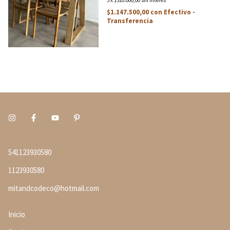
3
x
$510.000,00
sin interés
$1.147.500,00
con
Efectivo -
Transferencia
541123930580
1123930580
mitandcodeco@hotmail.com
Inicio