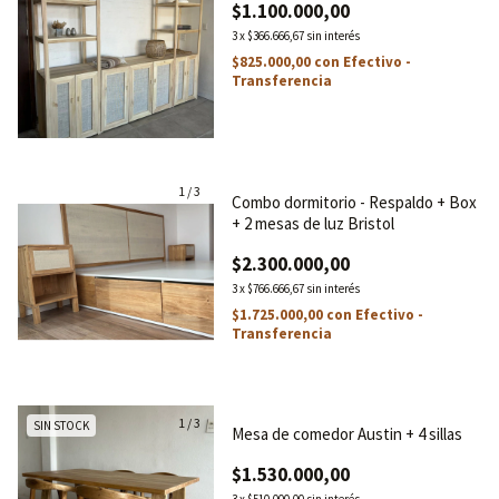
$1.100.000,00
3
x
$366.666,67
sin interés
$825.000,00
con
Efectivo -
Transferencia
1
/
3
Combo dormitorio - Respaldo + Box
+ 2 mesas de luz Bristol
$2.300.000,00
3
x
$766.666,67
sin interés
$1.725.000,00
con
Efectivo -
Transferencia
1
/
3
SIN STOCK
Mesa de comedor Austin + 4 sillas
$1.530.000,00