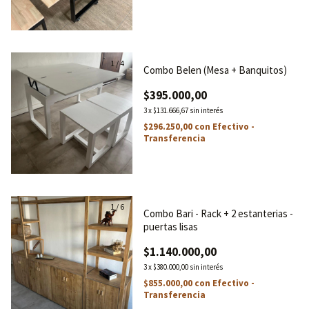
1
/
4
Combo Belen (Mesa + Banquitos)
$395.000,00
3
x
$131.666,67
sin interés
$296.250,00
con
Efectivo -
Transferencia
1
/
6
Combo Bari - Rack + 2 estanterias -
puertas lisas
$1.140.000,00
3
x
$380.000,00
sin interés
$855.000,00
con
Efectivo -
Transferencia