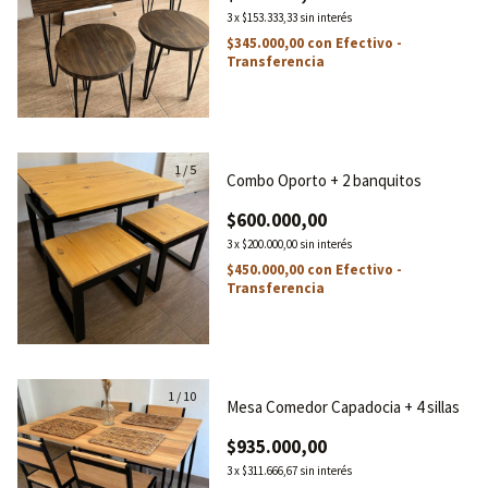
3
x
$153.333,33
sin interés
$345.000,00
con
Efectivo -
Transferencia
1
/
5
Combo Oporto + 2 banquitos
$600.000,00
3
x
$200.000,00
sin interés
$450.000,00
con
Efectivo -
Transferencia
1
/
10
Mesa Comedor Capadocia + 4 sillas
$935.000,00
3
x
$311.666,67
sin interés