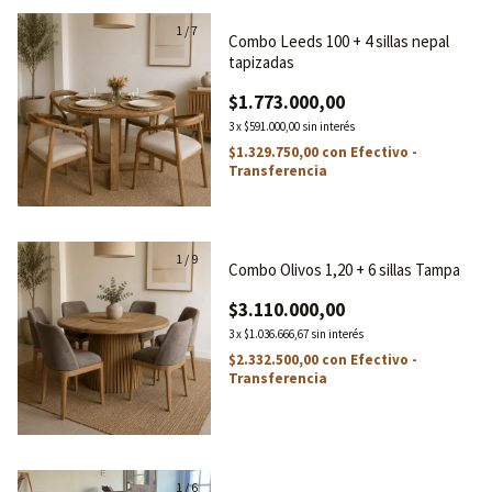
1
/
7
Combo Leeds 100 + 4 sillas nepal
tapizadas
$1.773.000,00
3
x
$591.000,00
sin interés
$1.329.750,00
con
Efectivo -
Transferencia
1
/
9
Combo Olivos 1,20 + 6 sillas Tampa
$3.110.000,00
3
x
$1.036.666,67
sin interés
$2.332.500,00
con
Efectivo -
Transferencia
1
/
6