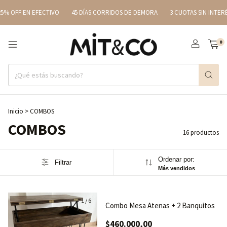
 EN EFECTIVO
45 DÍAS CORRIDOS DE DEMORA
3 CUOTAS SIN INTERÉS
2
0
Inicio
>
COMBOS
COMBOS
16 productos
Ordenar por:
Filtrar
Más vendidos
1
/
6
Combo Mesa Atenas + 2 Banquitos
$460.000,00