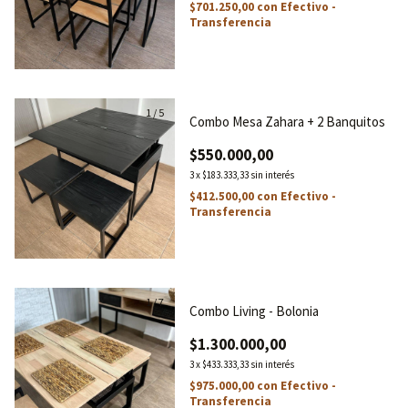
$701.250,00
con
Efectivo -
Transferencia
1
/
5
Combo Mesa Zahara + 2 Banquitos
$550.000,00
3
x
$183.333,33
sin interés
$412.500,00
con
Efectivo -
Transferencia
1
/
7
Combo Living - Bolonia
$1.300.000,00
3
x
$433.333,33
sin interés
$975.000,00
con
Efectivo -
Transferencia