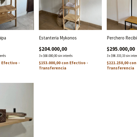
ipa
Estanteria Mykonos
Perchero Recib
$204.000,00
$295.000,00
terés
3
x
$68.000,00
sin interés
3
x
$98.333,33
sin inte
n
Efectivo -
$153.000,00
con
Efectivo -
$221.250,00
con
Transferencia
Transferencia