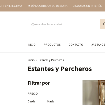
 EN EFECTIVO
45 DÍAS CORRIDOS DE DEMORA
3 CUOTAS SIN INTERÉS
2
INICIO
PRODUCTOS
CONTACTO
¡VISITANOS
Inicio
>
Estantes y Percheros
Estantes y Percheros
Filtrar por
PRECIO
Desde
Hasta