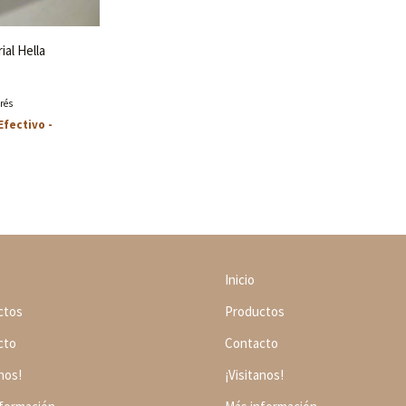
ial Hella
erés
Efectivo -
Inicio
ctos
Productos
cto
Contacto
anos!
¡Visitanos!