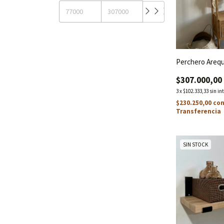
Perchero Arequ
$307.000,00
3
x
$102.333,33
sin in
$230.250,00
co
Transferencia
SIN STOCK