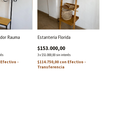
idor Rauma
Estanteria Florida
$153.000,00
rés
3
x
$51.000,00
sin interés
Efectivo -
$114.750,00
con
Efectivo -
Transferencia