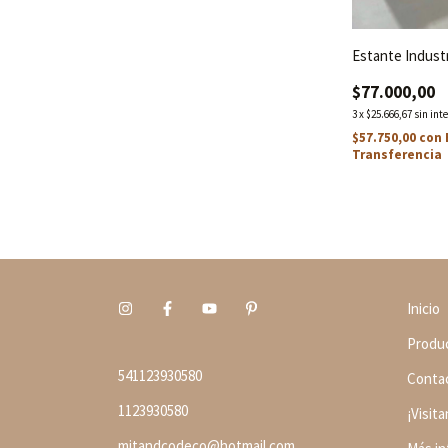
Estante Industr
$77.000,00
3
x
$25.666,67
sin int
$57.750,00
con
Transferencia
Inicio
Produ
541123930580
Conta
1123930580
¡Visit
mitandcodeco@hotmail.com