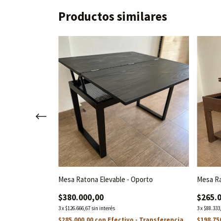
Productos similares
Mesa Ratona Elevable - Oporto
Mesa Ra
$380.000,00
$265.
3
x
$126.666,67
sin interés
3
x
$88.333
- Transferencia
$285.000,00
con
Efectivo - Transferencia
$198.75