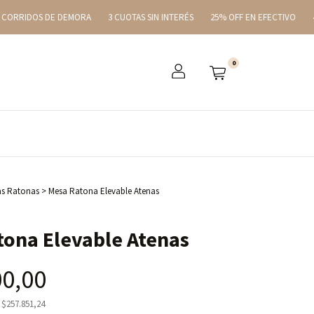
 DE DEMORA
3 CUOTAS SIN INTERÉS
25% OFF EN EFECTIVO
45 DÍAS COR
0
s Ratonas
>
Mesa Ratona Elevable Atenas
tona Elevable Atenas
00,00
s
$257.851,24