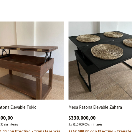
tona Elevable Tokio
Mesa Ratona Elevable Zahara
000,00
$330.000,00
,33
sin interés
3
x
$110.000,00
sin interés
0,00
con
Efectivo - Transferencia
$247.500,00
con
Efectivo - Transfe