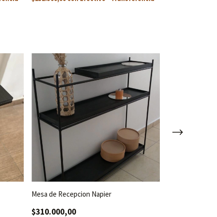
Mesa de Recepcion Napier
Perchero Recib
$310.000,00
$295.000,00