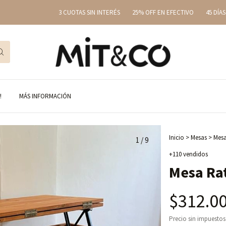
3 CUOTAS SIN INTERÉS
25% OFF EN EFECTIVO
45 DÍAS CORRIDOS
!
MÁS INFORMACIÓN
Inicio
>
Mesas
>
Mesa
1
/
9
+110 vendidos
Mesa Ra
$312.0
Precio sin impuesto