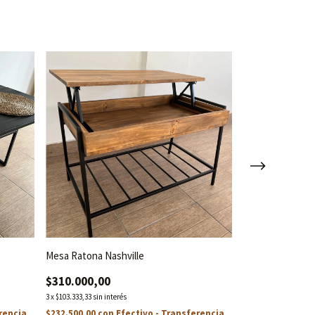
Mesa Ratona Nashville
Mesa Ratona Ve
$310.000,00
$298.000,00
3
x
$103.333,33
sin interés
3
x
$99.333,33
sin inter
rencia
$232.500,00
con
Efectivo - Transferencia
$223.500,00
con