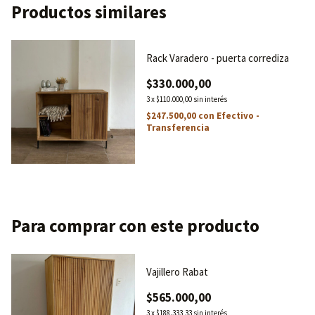
Productos similares
Rack Varadero - puerta corrediza
$330.000,00
3
x
$110.000,00
sin interés
$247.500,00
con
Efectivo -
Transferencia
Para comprar con este producto
Vajillero Rabat
$565.000,00
3
x
$188.333,33
sin interés